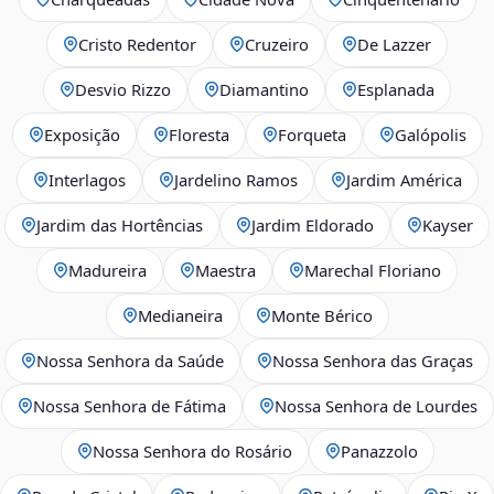
Cristo Redentor
Cruzeiro
De Lazzer
Desvio Rizzo
Diamantino
Esplanada
Exposição
Floresta
Forqueta
Galópolis
Interlagos
Jardelino Ramos
Jardim América
Jardim das Hortências
Jardim Eldorado
Kayser
Madureira
Maestra
Marechal Floriano
Medianeira
Monte Bérico
Nossa Senhora da Saúde
Nossa Senhora das Graças
Nossa Senhora de Fátima
Nossa Senhora de Lourdes
Nossa Senhora do Rosário
Panazzolo