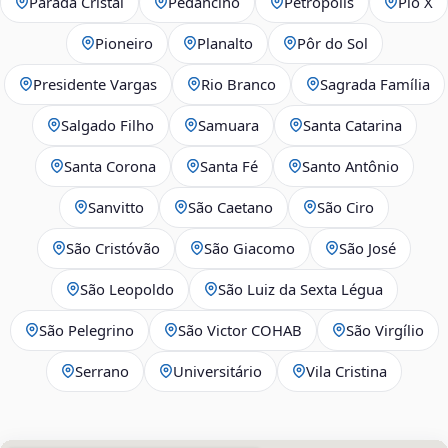
Parada Cristal
Pedancino
Petrópolis
Pio X
Pioneiro
Planalto
Pôr do Sol
Presidente Vargas
Rio Branco
Sagrada Família
Salgado Filho
Samuara
Santa Catarina
Santa Corona
Santa Fé
Santo Antônio
Sanvitto
São Caetano
São Ciro
São Cristóvão
São Giacomo
São José
São Leopoldo
São Luiz da Sexta Légua
São Pelegrino
São Victor COHAB
São Virgílio
Serrano
Universitário
Vila Cristina