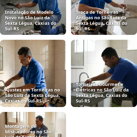
Instalação de Modelo
Troca de Torneiras
Novo no São Luiz da
Antigas no São Luiz da
Sexta Légua, Caxias do
Sexta Légua, Caxias do
Sul‑RS
Sul‑RS
Torneiras Gourmet e
Ajustes em Torneiras no
Elétricas no São Luiz da
São Luiz da Sexta Légua,
Sexta Légua, Caxias do
Caxias do Sul‑RS
Sul‑RS
Montagem de
Misturadores no São
Luiz da Sexta Légua,