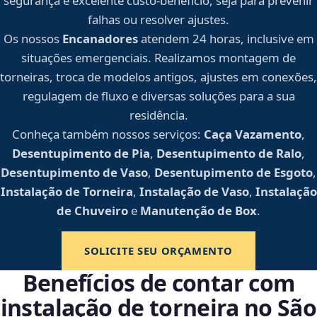
segurança e excelente custo-benefício, seja para prevenir
falhas ou resolver ajustes.
Os nossos
Encanadores
atendem 24 horas, inclusive em
situações emergenciais. Realizamos montagem de
torneiras, troca de modelos antigos, ajustes em conexões,
regulagem de fluxo e diversas soluções para a sua
residência.
Conheça também nossos serviços:
Caça Vazamento
,
Desentupimento de Pia
,
Desentupimento de Ralo
,
Desentupimento de Vaso
,
Desentupimento de Esgoto
,
Instalação de Torneira
,
Instalação de Vaso
,
Instalação
de Chuveiro
e
Manutenção de Box
.
SOLICITE SEU ORÇAMENTO
Benefícios de contar com
instalação de torneira no São