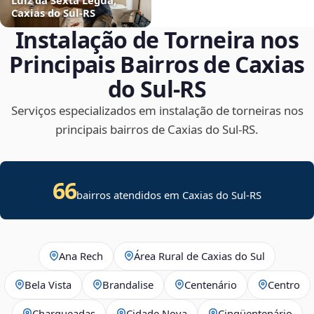
Caxias do Sul‑RS
Instalação de Torneira nos
Principais Bairros de Caxias
do Sul‑RS
Serviços especializados em instalação de torneiras nos
principais bairros de Caxias do Sul‑RS.
66
bairros atendidos em Caxias do Sul-RS
Ana Rech
Área Rural de Caxias do Sul
Bela Vista
Brandalise
Centenário
Centro
Charqueadas
Cidade Nova
Cinqüentenário