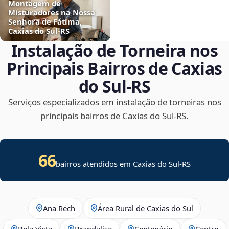
Montagem de
Misturadores na Nossa
Senhora de Fátima,
Caxias do Sul‑RS
Instalação de Torneira nos
Principais Bairros de Caxias
do Sul‑RS
Serviços especializados em instalação de torneiras nos
principais bairros de Caxias do Sul‑RS.
66
bairros atendidos em Caxias do Sul-RS
Ana Rech
Área Rural de Caxias do Sul
Bela Vista
Brandalise
Centenário
Centro