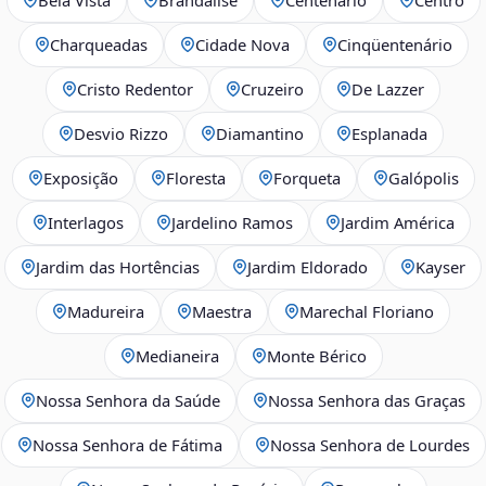
Charqueadas
Cidade Nova
Cinqüentenário
Cristo Redentor
Cruzeiro
De Lazzer
Desvio Rizzo
Diamantino
Esplanada
Exposição
Floresta
Forqueta
Galópolis
Interlagos
Jardelino Ramos
Jardim América
Jardim das Hortências
Jardim Eldorado
Kayser
Madureira
Maestra
Marechal Floriano
Medianeira
Monte Bérico
Nossa Senhora da Saúde
Nossa Senhora das Graças
Nossa Senhora de Fátima
Nossa Senhora de Lourdes