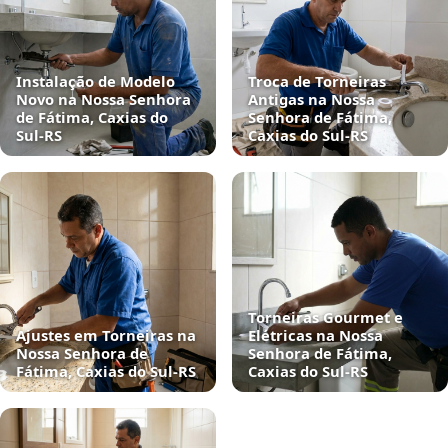
Instalação de Modelo
Troca de Torneiras
Novo na Nossa Senhora
Antigas na Nossa
de Fátima, Caxias do
Senhora de Fátima,
Sul‑RS
Caxias do Sul‑RS
Torneiras Gourmet e
Ajustes em Torneiras na
Elétricas na Nossa
Nossa Senhora de
Senhora de Fátima,
Fátima, Caxias do Sul‑RS
Caxias do Sul‑RS