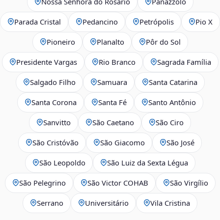
Nossa Senhora do Rosário
Panazzolo
Parada Cristal
Pedancino
Petrópolis
Pio X
Pioneiro
Planalto
Pôr do Sol
Presidente Vargas
Rio Branco
Sagrada Família
Salgado Filho
Samuara
Santa Catarina
Santa Corona
Santa Fé
Santo Antônio
Sanvitto
São Caetano
São Ciro
São Cristóvão
São Giacomo
São José
São Leopoldo
São Luiz da Sexta Légua
São Pelegrino
São Victor COHAB
São Virgílio
Serrano
Universitário
Vila Cristina