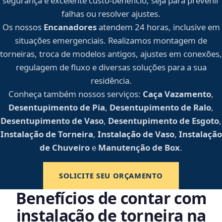
segurança e excelente custo-benefício, seja para prevenir
falhas ou resolver ajustes.
Os nossos
Encanadores
atendem 24 horas, inclusive em
situações emergenciais. Realizamos montagem de
torneiras, troca de modelos antigos, ajustes em conexões,
regulagem de fluxo e diversas soluções para a sua
residência.
Conheça também nossos serviços:
Caça Vazamento
,
Desentupimento de Pia
,
Desentupimento de Ralo
,
Desentupimento de Vaso
,
Desentupimento de Esgoto
,
Instalação de Torneira
,
Instalação de Vaso
,
Instalação
de Chuveiro
e
Manutenção de Box
.
SOLICITE SEU ORÇAMENTO
Benefícios de contar com
instalação de torneira na