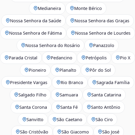
Medianeira
Monte Bérico
Nossa Senhora da Saúde
Nossa Senhora das Graças
Nossa Senhora de Fátima
Nossa Senhora de Lourdes
Nossa Senhora do Rosário
Panazzolo
Parada Cristal
Pedancino
Petrópolis
Pio X
Pioneiro
Planalto
Pôr do Sol
Presidente Vargas
Rio Branco
Sagrada Família
Salgado Filho
Samuara
Santa Catarina
Santa Corona
Santa Fé
Santo Antônio
Sanvitto
São Caetano
São Ciro
São Cristóvão
São Giacomo
São José