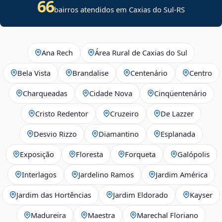
66
bairros atendidos em Caxias do Sul-RS
Ana Rech
Área Rural de Caxias do Sul
Bela Vista
Brandalise
Centenário
Centro
Charqueadas
Cidade Nova
Cinqüentenário
Cristo Redentor
Cruzeiro
De Lazzer
Desvio Rizzo
Diamantino
Esplanada
Exposição
Floresta
Forqueta
Galópolis
Interlagos
Jardelino Ramos
Jardim América
Jardim das Hortências
Jardim Eldorado
Kayser
Madureira
Maestra
Marechal Floriano