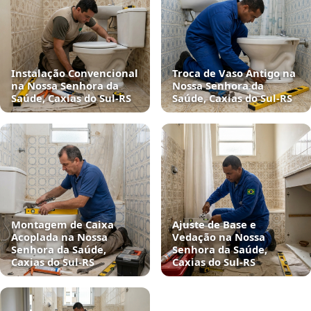
Instalação Convencional
Troca de Vaso Antigo na
na Nossa Senhora da
Nossa Senhora da
Saúde, Caxias do Sul‑RS
Saúde, Caxias do Sul‑RS
Montagem de Caixa
Ajuste de Base e
Acoplada na Nossa
Vedação na Nossa
Senhora da Saúde,
Senhora da Saúde,
Caxias do Sul‑RS
Caxias do Sul‑RS