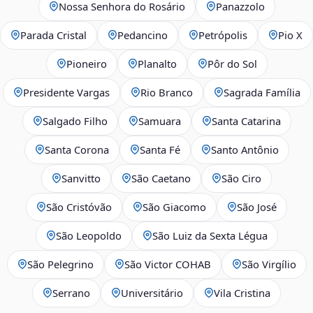
Nossa Senhora do Rosário
Panazzolo
Parada Cristal
Pedancino
Petrópolis
Pio X
Pioneiro
Planalto
Pôr do Sol
Presidente Vargas
Rio Branco
Sagrada Família
Salgado Filho
Samuara
Santa Catarina
Santa Corona
Santa Fé
Santo Antônio
Sanvitto
São Caetano
São Ciro
São Cristóvão
São Giacomo
São José
São Leopoldo
São Luiz da Sexta Légua
São Pelegrino
São Victor COHAB
São Virgílio
Serrano
Universitário
Vila Cristina