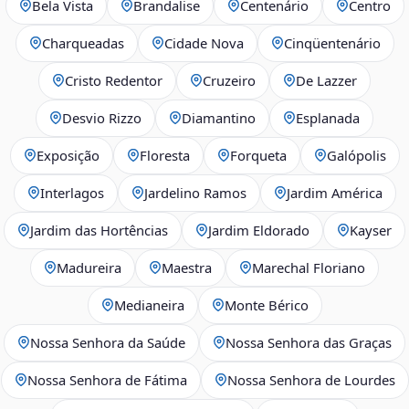
Bela Vista
Brandalise
Centenário
Centro
Charqueadas
Cidade Nova
Cinqüentenário
Cristo Redentor
Cruzeiro
De Lazzer
Desvio Rizzo
Diamantino
Esplanada
Exposição
Floresta
Forqueta
Galópolis
Interlagos
Jardelino Ramos
Jardim América
Jardim das Hortências
Jardim Eldorado
Kayser
Madureira
Maestra
Marechal Floriano
Medianeira
Monte Bérico
Nossa Senhora da Saúde
Nossa Senhora das Graças
Nossa Senhora de Fátima
Nossa Senhora de Lourdes