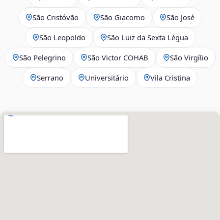
São Cristóvão
São Giacomo
São José
São Leopoldo
São Luiz da Sexta Légua
São Pelegrino
São Victor COHAB
São Virgílio
Serrano
Universitário
Vila Cristina