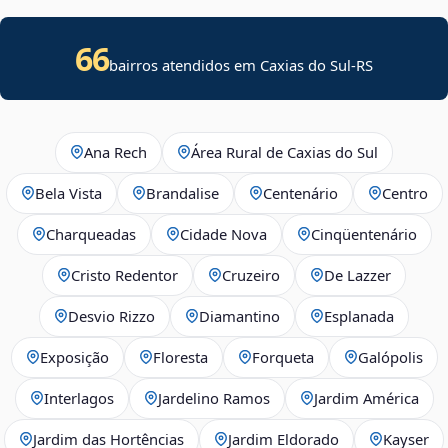
66
bairros atendidos em Caxias do Sul-RS
Ana Rech
Área Rural de Caxias do Sul
Bela Vista
Brandalise
Centenário
Centro
Charqueadas
Cidade Nova
Cinqüentenário
Cristo Redentor
Cruzeiro
De Lazzer
Desvio Rizzo
Diamantino
Esplanada
Exposição
Floresta
Forqueta
Galópolis
Interlagos
Jardelino Ramos
Jardim América
Jardim das Hortências
Jardim Eldorado
Kayser