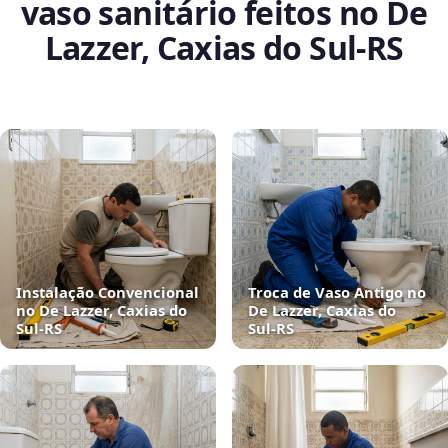
vaso sanitário feitos no De
Lazzer, Caxias do Sul‑RS
Instalação Convencional
Troca de Vaso Antigo no
no De Lazzer, Caxias do
De Lazzer, Caxias do
Sul‑RS
Sul‑RS