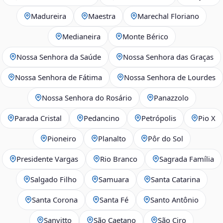
Madureira
Maestra
Marechal Floriano
Medianeira
Monte Bérico
Nossa Senhora da Saúde
Nossa Senhora das Graças
Nossa Senhora de Fátima
Nossa Senhora de Lourdes
Nossa Senhora do Rosário
Panazzolo
Parada Cristal
Pedancino
Petrópolis
Pio X
Pioneiro
Planalto
Pôr do Sol
Presidente Vargas
Rio Branco
Sagrada Família
Salgado Filho
Samuara
Santa Catarina
Santa Corona
Santa Fé
Santo Antônio
Sanvitto
São Caetano
São Ciro